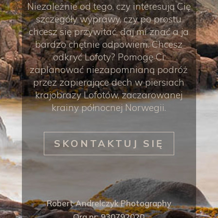
Niezależnie od tego, czy interesują Cię
szczegóły wyprawy, czy po prostu
chcesz się przywitać, daj mi znać a ja
bardzo chętnie odpowiem. Chcesz
odkryć Lofoty? Pomogę Ci
zaplanować niezapomnianą podróż
przez zapierające dech w piersiach
krajobrazy Lofotów, zaczarowanej
krainy północnej Norwegii.
SKONTAKTUJ SIĘ
Robert Andrelczyk Photography
Org.nr: 930792020