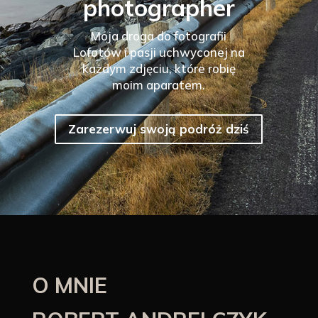
photographer
Moja droga do fotografii
Lofotów i pasji uchwyconej na
każdym zdjęciu, które robię
moim aparatem.
Zarezerwuj swoją podróż dziś
O MNIE